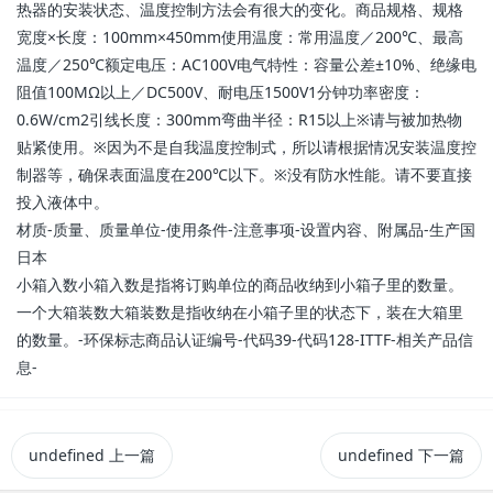
热器的安装状态、温度控制方法会有很大的变化。商品规格、规格
宽度×长度：100mm×450mm使用温度：常用温度／200℃、最高
温度／250℃额定电压：AC100V电气特性：容量公差±10%、绝缘电
阻值100MΩ以上／DC500V、耐电压1500V1分钟功率密度：
0.6W/cm2引线长度：300mm弯曲半径：R15以上※请与被加热物
贴紧使用。※因为不是自我温度控制式，所以请根据情况安装温度控
制器等，确保表面温度在200℃以下。※没有防水性能。请不要直接
投入液体中。
材质-质量、质量单位-使用条件-注意事项-设置内容、附属品-生产国
日本
小箱入数小箱入数是指将订购单位的商品收纳到小箱子里的数量。
一个大箱装数大箱装数是指收纳在小箱子里的状态下，装在大箱里
的数量。-环保标志商品认证编号-代码39-代码128-ITTF-相关产品信
息-
undefined
上一篇
undefined
下一篇