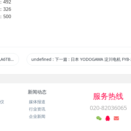
492
326
500
口【藤野贸易】
undefined
:
下一篇
: 日本 YODOGAWA 淀川电机 FYB-255TH 60HZ 带集尘器打磨机 原装进口【藤野贸
新闻动态
服务热线
析仪
媒体报道
020-82036065
行业资讯
企业新闻