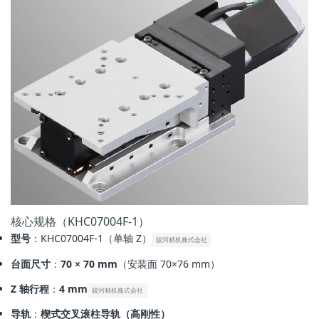
核心规格（KHC07004F‑1）
型号
：KHC07004F‑1（单轴 Z）
骏河精机株式会社
台面尺寸
：
70 × 70 mm
（安装面 70×76 mm）
Z 轴行程
：
4 mm
骏河精机株式会社
导轨
：
楔式交叉滚柱导轨（高刚性）