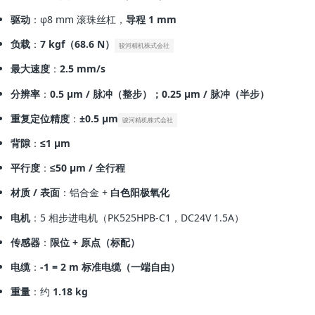
驱动
：φ8 mm 滚珠丝杠，
导程 1 mm
负载
：
7 kgf（68.6 N）
骏河精机株式会社
最大速度
：
2.5 mm/s
分辨率
：
0.5 μm / 脉冲（整步）；0.25 μm / 脉冲（半步）
重复定位精度
：
±0.5 μm
骏河精机株式会社
背隙
：
≤1 μm
平行度
：
≤50 μm / 全行程
材质 / 表面
：铝合金 +
白色阳极氧化
电机
：5 相步进电机（PK525HPB‑C1，DC24V 1.5A）
传感器
：
限位 + 原点（标配）
电缆
：
‑1 = 2 m 标准电缆（一端自由）
重量
：约
1.18 kg