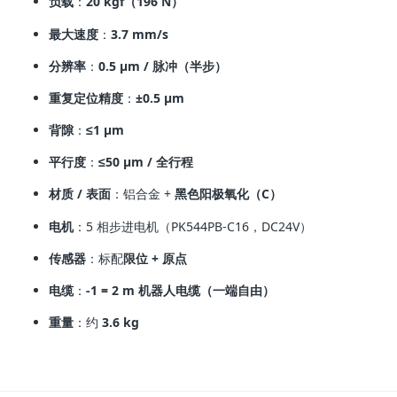
负载
：
20 kgf（196 N）
最大速度
：
3.7 mm/s
分辨率
：
0.5 μm / 脉冲（半步）
重复定位精度
：
±0.5 μm
背隙
：
≤1 μm
平行度
：
≤50 μm / 全行程
材质 / 表面
：铝合金 +
黑色阳极氧化（C）
电机
：5 相步进电机（PK544PB‑C16，DC24V）
传感器
：标配
限位 + 原点
电缆
：
‑1 = 2 m 机器人电缆（一端自由）
重量
：约
3.6 kg