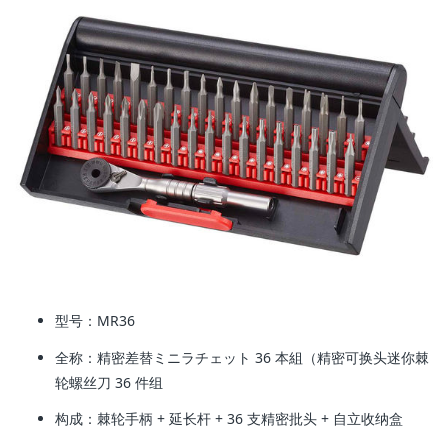
型号
：MR36
全称
：精密差替ミニラチェット 36 本組（精密可换头迷你棘
轮螺丝刀 36 件组
构成
：棘轮手柄 + 延长杆 + 36 支精密批头 + 自立收纳盒