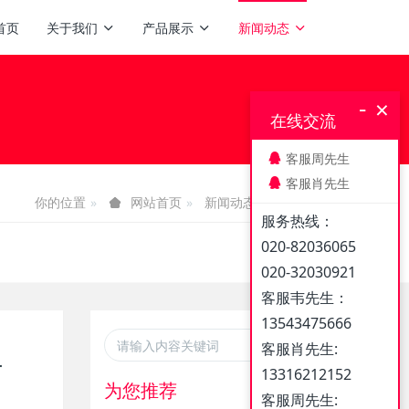
首页
关于我们
产品展示
新闻动态
-
×
在线交流
客服周先生
客服肖先生
你的位置
新闻动态
媒体报道
网站首页
服务热线：
020-82036065
020-32030921
客服韦先生：
13543475666
客服肖先生:
计
13316212152
为您推荐
客服周先生: