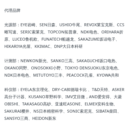
代理品牌
光源部：EYE岩崎、SEN日森、USHIO牛尾、REVOX莱宝克斯、CCS
晰写速、SERIC索莱克、TOPCON拓普康、NDK电色、ORIHARA折
原、LUCEO鲁机欧、FUNATECH船越龙、SAKAZUME坂诘电子、
HIKARIYA光屋、KKIMAC、DNP大日本科研
计测部：NEWKON新光、SANKO三高、SAKAGUCHI坂口电热、
OKANO冈野、ONOSOKKI小野、TOKYO DENSUOKU东京电色、
NDK日本电色、MITUTOYO三丰、PEACOCK孔雀、KYOWA共和
科仪部：EYELA东京理化、DRY-CABI德瑞卡比 、T&D天特、ASKER
高分子计器、KUSANO草野科学、IMV艾目微，AND爱安得、大菱
OBISHI、TAKASAGO高砂、亚速旺ASONE、ELMEX安科生物、
SAKURAI樱井、NS日本精密科学、SONIC索尼克、SIBATA柴田、
SANSYO三商、HEIDON新东