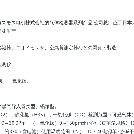
スモス电机株式会社的气体检测器系列产品,公司总部位于日本大
发及生产
警報器、ニオイセンサ、空気質測定器などの開発・製造
检测仪
氢、一氧化碳。
m煤气导入管类型、铝箱型。
（O2），硫化氢（H3S），一氧化碳（CO）检测范围（可燃气体
化氢）0～30.0Pm，（一氧化碳）0～150pm组内容【皮革箱规格】
约870（含电池）使用温度范围（℃）- 10～40电源单3形碱