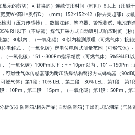
和文显示的剪切）可替换的）连续使用时间（时间）8以上（用碱
度W×高H×奥行D）（mm）152×152×42（除去突起部）功
低检测（压力传感器）、数据注解、蜂鸣器、警报测试、电池剩
95% RH以下（不结露）煤气开采方式自动吸引式响应时间（秒
化氢）30以内，（一氧化碳）30以内检测原理（可燃气体）接触
电位电解式，（一氧化碳）定电位电解式测量范围（可燃气体）-
0Pm，（一氧化碳）151～300Pm指示精度（可燃气体）5%5%LEL
内，（一氧化碳）100Pm以下：+ + 10pm以内，101～150Pm：
T 3），可燃性气体传感器部为耐压防爆结构警报方式蜂鸣器（90dB
气体）第1段：10% LEL，第二段：30% LEL，第1段：第1
）第1段：10Pm，第二段：15pm，（一氧化碳）第1段：50Pm，第
器/分析仪器 防潮箱/相关产品¦自动防潮箱¦干燥剂式防潮箱 ¦气体