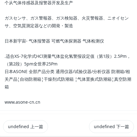
个从气体传感器及报警器开发及生产
ガスセンサ、ガス警報器、ガス検知器、火災警報器、ニオイセン
サ、空気質測定器などの開発・製造
日本新宇宙- 气体报警器 可燃气体探测器 气体检测仪
.适合XS-7化学式HCl测量气体盐化氢警报设定值（第1段）2.5Pm，
（第2段）5pm全世界25Pm
日本ASONE 全部产品分类 通用仪器/试验仪器/分析仪器 防潮箱/相
关产品¦自动防潮箱¦干燥剂式防潮箱 ¦气体置换式防潮箱¦真空防潮
箱
www.asone-cn.cn
undefined
上一篇
undefined
下一篇