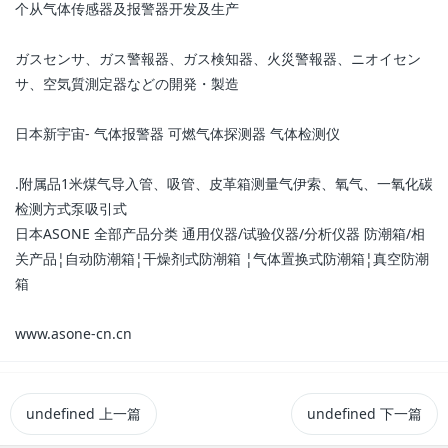
个从气体传感器及报警器开发及生产
ガスセンサ、ガス警報器、ガス検知器、火災警報器、ニオイセン
サ、空気質測定器などの開発・製造
日本新宇宙- 气体报警器 可燃气体探测器 气体检测仪
.附属品1米煤气导入管、吸管、皮革箱测量气伊索、氧气、一氧化碳
检测方式泵吸引式
日本ASONE 全部产品分类 通用仪器/试验仪器/分析仪器 防潮箱/相
关产品¦自动防潮箱¦干燥剂式防潮箱 ¦气体置换式防潮箱¦真空防潮
箱
www.asone-cn.cn
undefined
上一篇
undefined
下一篇