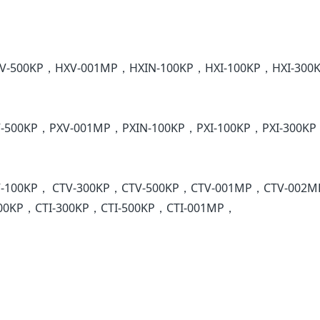
V-500KP，HXV-001MP，HXIN-100KP，HXI-100KP，HXI-300
-500KP，PXV-001MP，PXIN-100KP，PXI-100KP，PXI-300K
V-100KP， CTV-300KP，CTV-500KP，CTV-001MP，CTV-002
100KP，CTI-300KP，CTI-500KP，CTI-001MP，