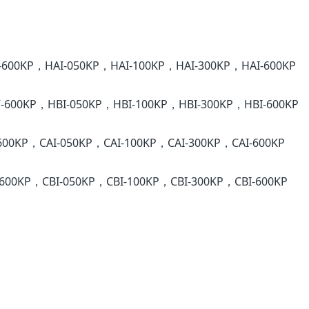
600KP，HAI-050KP，HAI-100KP，HAI-300KP，HAI-600KP
600KP，HBI-050KP，HBI-100KP，HBI-300KP，HBI-600KP
00KP，CAI-050KP，CAI-100KP，CAI-300KP，CAI-600KP
600KP，CBI-050KP，CBI-100KP，CBI-300KP，CBI-600KP