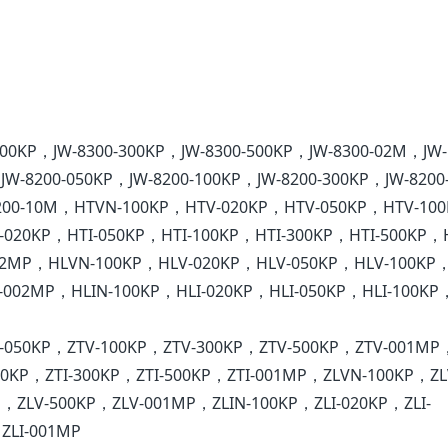
100KP，JW-8300-300KP，JW-8300-500KP，JW-8300-02M，JW-
W-8200-050KP，JW-8200-100KP，JW-8200-300KP，JW-8200
8200-10M，HTVN-100KP，HTV-020KP，HTV-050KP，HTV-10
-020KP，HTI-050KP，HTI-100KP，HTI-300KP，HTI-500KP，
2MP，HLVN-100KP，HLV-020KP，HLV-050KP，HLV-100KP
002MP，HLIN-100KP，HLI-020KP，HLI-050KP，HLI-100KP，
-050KP，ZTV-100KP，ZTV-300KP，ZTV-500KP，ZTV-001MP
100KP，ZTI-300KP，ZTI-500KP，ZTI-001MP，ZLVN-100KP，ZL
，ZLV-500KP，ZLV-001MP，ZLIN-100KP，ZLI-020KP，ZLI-
ZLI-001MP