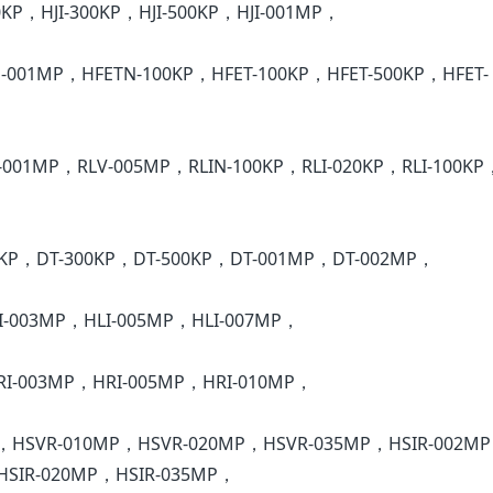
00KP，HJI-300KP，HJI-500KP，HJI-001MP，
-001MP，HFETN-100KP，HFET-100KP，HFET-500KP，HFET-
-001MP，RLV-005MP，RLIN-100KP，RLI-020KP，RLI-100KP，
0KP，DT-300KP，DT-500KP，DT-001MP，DT-002MP，
I-003MP，HLI-005MP，HLI-007MP，
I-003MP，HRI-005MP，HRI-010MP，
，HSVR-010MP，HSVR-020MP，HSVR-035MP，HSIR-002M
HSIR-020MP，HSIR-035MP，