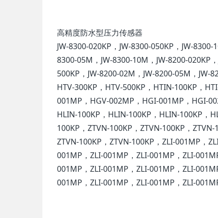
高精度防水型压力传感器
JW-8300-020KP，JW-8300-050KP，JW-8300-
8300-05M，JW-8300-10M，JW-8200-020KP，J
500KP，JW-8200-02M，JW-8200-05M，JW-
HTV-300KP，HTV-500KP，HTIN-100KP，HTI
001MP，HGV-002MP，HGI-001MP，HGI-00
HLIN-100KP，HLIN-100KP，HLIN-100KP，H
100KP，ZTVN-100KP，ZTVN-100KP，ZTVN-
ZTVN-100KP，ZTVN-100KP，ZLI-001MP，ZLI
001MP，ZLI-001MP，ZLI-001MP，ZLI-001M
001MP，ZLI-001MP，ZLI-001MP，ZLI-001M
001MP，ZLI-001MP，ZLI-001MP，ZLI-001M