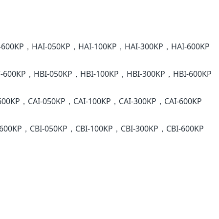
600KP，HAI-050KP，HAI-100KP，HAI-300KP，HAI-600KP
600KP，HBI-050KP，HBI-100KP，HBI-300KP，HBI-600KP
00KP，CAI-050KP，CAI-100KP，CAI-300KP，CAI-600KP
600KP，CBI-050KP，CBI-100KP，CBI-300KP，CBI-600KP