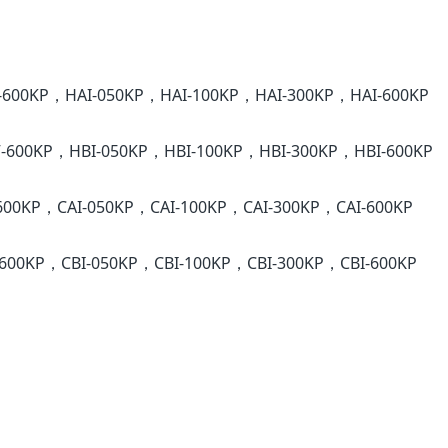
600KP，HAI-050KP，HAI-100KP，HAI-300KP，HAI-600KP
600KP，HBI-050KP，HBI-100KP，HBI-300KP，HBI-600KP
00KP，CAI-050KP，CAI-100KP，CAI-300KP，CAI-600KP
600KP，CBI-050KP，CBI-100KP，CBI-300KP，CBI-600KP