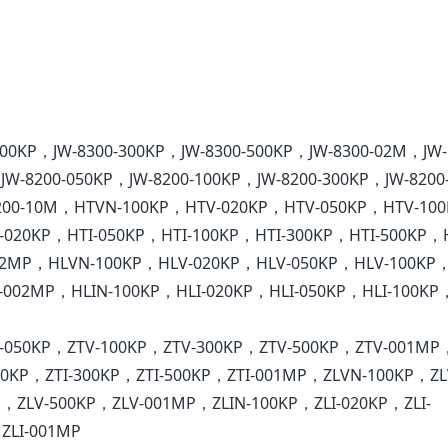
100KP，JW-8300-300KP，JW-8300-500KP，JW-8300-02M，JW-
W-8200-050KP，JW-8200-100KP，JW-8200-300KP，JW-8200
8200-10M，HTVN-100KP，HTV-020KP，HTV-050KP，HTV-10
-020KP，HTI-050KP，HTI-100KP，HTI-300KP，HTI-500KP，
2MP，HLVN-100KP，HLV-020KP，HLV-050KP，HLV-100KP
002MP，HLIN-100KP，HLI-020KP，HLI-050KP，HLI-100KP，
-050KP，ZTV-100KP，ZTV-300KP，ZTV-500KP，ZTV-001MP
100KP，ZTI-300KP，ZTI-500KP，ZTI-001MP，ZLVN-100KP，ZL
，ZLV-500KP，ZLV-001MP，ZLIN-100KP，ZLI-020KP，ZLI-
ZLI-001MP