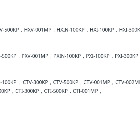
V-500KP，HXV-001MP，HXIN-100KP，HXI-100KP，HXI-300
-500KP，PXV-001MP，PXIN-100KP，PXI-100KP，PXI-300K
V-100KP， CTV-300KP，CTV-500KP，CTV-001MP，CTV-002
100KP，CTI-300KP，CTI-500KP，CTI-001MP，