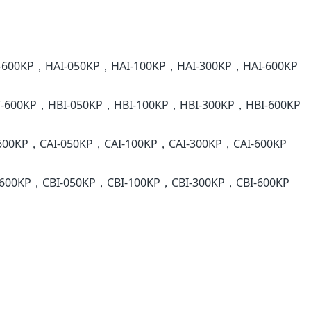
600KP，HAI-050KP，HAI-100KP，HAI-300KP，HAI-600KP
600KP，HBI-050KP，HBI-100KP，HBI-300KP，HBI-600KP
00KP，CAI-050KP，CAI-100KP，CAI-300KP，CAI-600KP
600KP，CBI-050KP，CBI-100KP，CBI-300KP，CBI-600KP