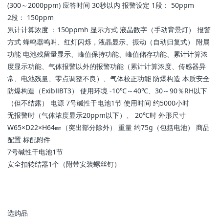
(300～2000ppm) 应答时间 30秒以内 报警设定 1段： 50ppm
2段： 150ppm
累计计算浓度 ：150ppmh 显示方式 液晶数字（手动背景灯） 报警
方式 蜂鸣器鸣叫、红灯闪烁，液晶显示、振动（自动归复式） 附属
功能 电池残留量显示、峰值保持功能、峰值储存功能、累计计算浓
度显示功能、气体报警以外的报警功能（累计计算浓度、传感器异
常、电池残量、零点调整不良）、气体校正功能 防爆构造 本质安全
防爆构造（ExibⅡBT3） 使用环境 -10℃～40℃、30～90％RH以下
（但不结露） 电源 7号碱性干电池1节 使用时间 约5000小时
无报警时（气体浓度显示20ppm以下）、 20℃时 外形尺寸
W65×D22×H64㎜（突出部分除外） 重量 约75g（包括电池） 商品
配置 标配附件
7号碱性干电池1节
安全扣转结器1个（附带安装螺丝钉）
选购品