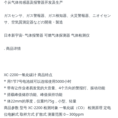
个从气体传感器及报警器开发及生产
ガスセンサ、ガス警報器、ガス検知器、火災警報器、ニオイセン
サ、空気質測定器などの開発・製造
日本新宇宙- 气体报警器 可燃气体探测器 气体检测仪
. 商品详情
XC-2200一氧化碳计 商品特点
* 用1节7号电池就可以连续使用5000小时
* 带有让作业者易发觉的大音量、4个方向的警报灯、振动功能
* 搭载峰值储存功能、峰值保持功能
* 体22mm的厚度，仅重约75g，小型、轻量
商品参数 型号 XC-2200 检测对象 一氧化碳（CO） 检测原理 定电
位电解式 取样方式 扩散式 测量范围 0～300ppm