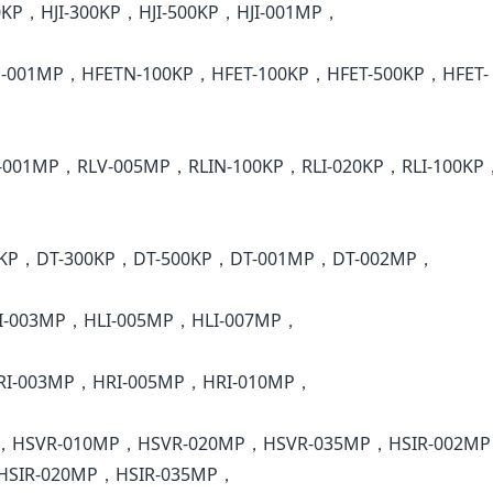
00KP，HJI-300KP，HJI-500KP，HJI-001MP，
-001MP，HFETN-100KP，HFET-100KP，HFET-500KP，HFET-
-001MP，RLV-005MP，RLIN-100KP，RLI-020KP，RLI-100KP，
0KP，DT-300KP，DT-500KP，DT-001MP，DT-002MP，
I-003MP，HLI-005MP，HLI-007MP，
I-003MP，HRI-005MP，HRI-010MP，
，HSVR-010MP，HSVR-020MP，HSVR-035MP，HSIR-002M
HSIR-020MP，HSIR-035MP，