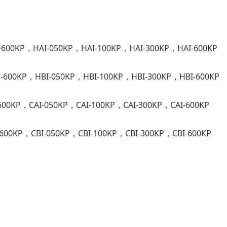
600KP，HAI-050KP，HAI-100KP，HAI-300KP，HAI-600KP
600KP，HBI-050KP，HBI-100KP，HBI-300KP，HBI-600KP
00KP，CAI-050KP，CAI-100KP，CAI-300KP，CAI-600KP
600KP，CBI-050KP，CBI-100KP，CBI-300KP，CBI-600KP