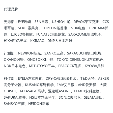
代理品牌
光源部：EYE岩崎、SEN日森、USHIO牛尾、REVOX莱宝克斯、CCS
晰写速、SERIC索莱克、TOPCON拓普康、NDK电色、ORIHARA折
原、LUCEO鲁机欧、FUNATECH船越龙、SAKAZUME坂诘电子、
HIKARIYA光屋、KKIMAC、DNP大日本科研
计测部：NEWKON新光、SANKO三高、SAKAGUCHI坂口电热、
OKANO冈野、ONOSOKKI小野、TOKYO DENSUOKU东京电色、
NDK日本电色、MITUTOYO三丰、PEACOCK孔雀、KYOWA共和
科仪部：EYELA东京理化、DRY-CABI德瑞卡比 、T&D天特、ASKER
高分子计器、KUSANO草野科学、IMV艾目微，AND爱安得、大菱
OBISHI、TAKASAGO高砂、亚速旺ASONE、ELMEX安科生物、
SAKURAI樱井、NS日本精密科学、SONIC索尼克、SIBATA柴田、
SANSYO三商、HEIDON新东