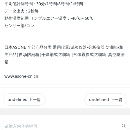
平均値計測時間 : 30分/1時間/8時間/24時間
データ出力 : 2秒毎
動作温度範囲 サンプルエアー温度：-40℃～60℃
センサー部/コン
日本ASONE 全部产品分类 通用仪器/试验仪器/分析仪器 防潮箱/相
关产品¦自动防潮箱¦干燥剂式防潮箱 ¦气体置换式防潮箱¦真空防潮
箱
www.asone-cn.cn
undefined
上一篇
undefined
下一篇