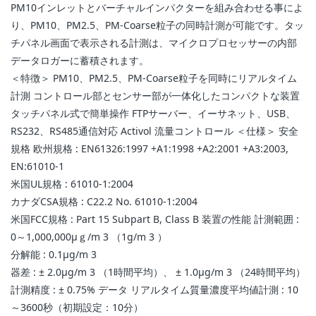
PM10インレットとバーチャルインパクターを組み合わせる事によ
り、PM10、PM2.5、PM-Coarse粒子の同時計測が可能です。タッ
チパネル画面で表示される計測は、マイクロプロセッサーの内部
データロガーに蓄積されます。
＜特徴＞ PM10、PM2.5、PM-Coarse粒子を同時にリアルタイム
計測 コントロール部とセンサー部が一体化したコンパクトな装置
タッチパネル式で簡単操作 FTPサーバー、イーサネット、USB、
RS232、RS485通信対応 Activol 流量コントロール ＜仕様＞ 安全
規格 欧州規格 : EN61326:1997 +A1:1998 +A2:2001 +A3:2003,
EN:61010-1
米国UL規格 : 61010-1:2004
カナダCSA規格 : C22.2 No. 61010-1:2004
米国FCC規格 : Part 15 Subpart B, Class B 装置の性能 計測範囲 :
0～1,000,000μｇ/m 3 （1g/m 3 ）
分解能 : 0.1μg/m 3
器差 : ± 2.0μg/m 3 （1時間平均）、 ± 1.0μg/m 3 （24時間平均）
計測精度 : ± 0.75% データ リアルタイム質量濃度平均値計測 : 10
～3600秒（初期設定：10分）