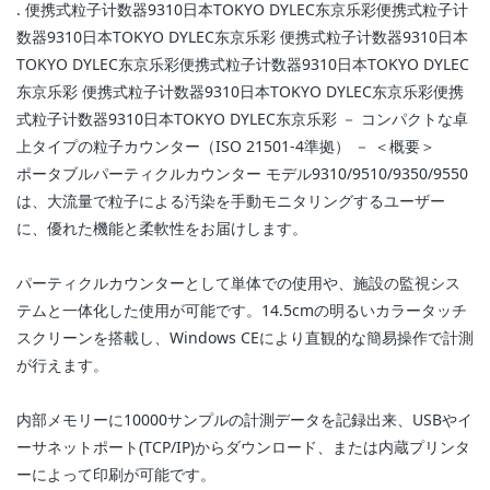
. 便携式粒子计数器9310日本TOKYO DYLEC东京乐彩便携式粒子计
数器9310日本TOKYO DYLEC东京乐彩 便携式粒子计数器9310日本
TOKYO DYLEC东京乐彩便携式粒子计数器9310日本TOKYO DYLEC
东京乐彩 便携式粒子计数器9310日本TOKYO DYLEC东京乐彩便携
式粒子计数器9310日本TOKYO DYLEC东京乐彩 － コンパクトな卓
上タイプの粒子カウンター（ISO 21501-4準拠） － ＜概要＞
ポータブルパーティクルカウンター モデル9310/9510/9350/9550
は、大流量で粒子による汚染を手動モニタリングするユーザー
に、優れた機能と柔軟性をお届けします。
パーティクルカウンターとして単体での使用や、施設の監視シス
テムと一体化した使用が可能です。14.5cmの明るいカラータッチ
スクリーンを搭載し、Windows CEにより直観的な簡易操作で計測
が行えます。
内部メモリーに10000サンプルの計測データを記録出来、USBやイ
ーサネットポート(TCP/IP)からダウンロード、または内蔵プリンタ
ーによって印刷が可能です。