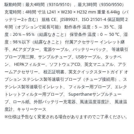
駆動時間：最大4時間（9310/9510）、最大3時間（9350/9550）
充電時間：4時間 寸法 L241 × W230 × H232 mm 重量 6.44kg（バ
ッテリー2ヶ含む） 規格 CE、JISB9921、ISO 21501-4 保証期間 2
年間（オプションで延長可能） 動作条件 温度：5 ～ 35 ℃、湿
度：20％～95％（結露なきこと） 保管条件 温度：0 ～ 50 ℃、湿
度：98％以下（結露なきこと） 付属アクセサリー インレット継
手、ACアダプター、電源ケーブル、バッテリーパック、 等速吸引
プローブ用三脚、サンプルチューブ、USBケーブル、タッチペ
ン、 HEPAフィルター、ソフトウェアCD、英文マニュアル、アラ
ームアクセサリー、 校正証明書、英文クイックスタートガイド オ
プション ステンレス製等速吸引プローブ（チューブ接続用）、ス
テンレス製等速吸引インレット、 フィルター用プローブ、エレク
トレットフィルター用プローブ、 Superthaneサンプルチュー
ブ、ロール紙、外部バッテリー充電器、風速温度湿度計、 風速温
度計、キャリーケース
※仕様は予告なく変更される場合がありますのでご了承ください。