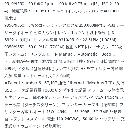
9510/9550：50％＠0.5µm、100％＠>0.75µm（JIS、ISO 21501-
4） 濃度限界 9310/9510：5％のコインシデンスロス＠400,000
個/ft 3
9350/9550：5％のコインシデンスロス＠250,000個/ft 3 光源 レー
ザーダイオード ゼロカウントレベル 1カウント以下/5分（JIS
B9921に対応） サンプル流量 9310/9510：28.3LPM (1.0CFM)
9350/9550：50.0LPM (1.77CFM) 校正 NISTトレーサブル（TSI校
正システム） サンプルモード Manual、Automatic、Beepモー
ド、総数/差異個数・濃度計測 測定時間 1秒～99時間 測定回数 1～
9999サイクル又は連続測定 サンプル排気 HEPAフィルター内蔵 吸
入源 流量コントロール付ポンプ内蔵
※Patent Number 6,167,107 通信 Ethernet（Modbus TCP）又は
USB データ記録容量 10000サンプルまで記録 アラーム・状態表示
音声アラーム、電池不足、センサー ディスプレイ VGA 14.5cm カ
ラー液晶（タッチスクリーン） プリンター サーマル（感熱式）プ
リンター内蔵 レポート ISO 14644-1、FS-209E、EC GMP 外形表
面 ステンレススチール 電源 110-240VAC、50-60Hz バッテリー 充
電式リチウムイオン（着脱可能）