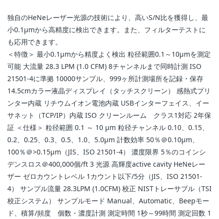
独自のHeNeレーザー光源の技術により、高いS/N比を獲得し、最
小0.1μmから高精度に検出できます。また、フィルターテストに
も応用できます。
＜特徴＞ 最小0.1µmから精度よく検出 粒径範囲0.1～10µmを測定
可能 大流量 28.3 LPM (1.0 CFM) 8チャンネルまで同時計測 ISO
21501-4に準拠 10000サンプル、999ヶ所計測場所を記録・保存
14.5cmカラー液晶ディスプレイ（タッチスクリーン） 感熱式プリ
ンター内蔵 リチウムイオン電池内蔵 USBインターフェイス、イー
サネット（TCP/IP）内蔵 ISO クリーンルーム クラス1対応 2年保
証 ＜仕様＞ 粒径範囲 0.1 ～ 10 µm 粒径チャンネル 0.10、0.15、
0.2、0.25、0.3、0.5、1.0、5.0µm 計数効率 50％＠0.10µm、
100％＠>0.15µm（JIS、ISO 21501-4） 濃度限界 5％のコインシ
デンスロス＠400,000個/ft 3 光源 高輝度active cavity HeNeレー
ザー ゼロカウントレベル 1カウント以下/5分（JIS、ISO 21501-
4） サンプル流量 28.3LPM (1.0CFM) 校正 NISTトレーサブル（TSI
校正システム） サンプルモード Manual、Automatic、Beepモー
ド、積算/頻度 個数・濃度計測 測定時間 1秒～99時間 測定回数 1