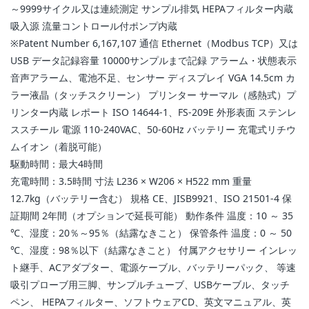
～9999サイクル又は連続測定 サンプル排気 HEPAフィルター内蔵
吸入源 流量コントロール付ポンプ内蔵
※Patent Number 6,167,107 通信 Ethernet（Modbus TCP）又は
USB データ記録容量 10000サンプルまで記録 アラーム・状態表示
音声アラーム、電池不足、センサー ディスプレイ VGA 14.5cm カ
ラー液晶（タッチスクリーン） プリンター サーマル（感熱式）プ
リンター内蔵 レポート ISO 14644-1、FS-209E 外形表面 ステンレ
ススチール 電源 110-240VAC、50-60Hz バッテリー 充電式リチウ
ムイオン（着脱可能）
駆動時間：最大4時間
充電時間：3.5時間 寸法 L236 × W206 × H522 mm 重量
12.7kg（バッテリー含む） 規格 CE、JISB9921、ISO 21501-4 保
証期間 2年間（オプションで延長可能） 動作条件 温度：10 ～ 35
℃、湿度：20％～95％（結露なきこと） 保管条件 温度：0 ～ 50
℃、湿度：98％以下（結露なきこと） 付属アクセサリー インレッ
ト継手、ACアダプター、電源ケーブル、バッテリーパック、 等速
吸引プローブ用三脚、サンプルチューブ、USBケーブル、タッチ
ペン、 HEPAフィルター、ソフトウェアCD、英文マニュアル、英