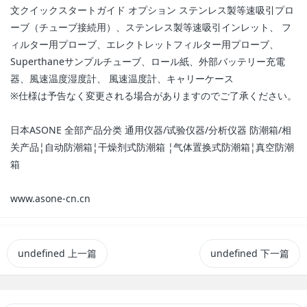
文クイックスタートガイド オプション ステンレス製等速吸引プロ
ーブ（チューブ接続用）、ステンレス製等速吸引インレット、 フ
ィルター用プローブ、エレクトレットフィルター用プローブ、
Superthaneサンプルチューブ、ロール紙、外部バッテリー充電
器、風速温度湿度計、 風速温度計、キャリーケース
※仕様は予告なく変更される場合がありますのでご了承ください。
日本ASONE 全部产品分类 通用仪器/试验仪器/分析仪器 防潮箱/相
关产品¦自动防潮箱¦干燥剂式防潮箱 ¦气体置换式防潮箱¦真空防潮
箱
www.asone-cn.cn
undefined
上一篇
undefined
下一篇