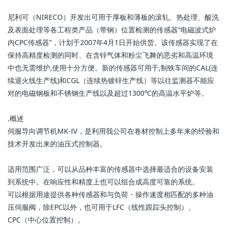
尼利可（NIRECO）开发出可用于厚板和薄板的滚轧、热处理、酸洗
及表面处理等各工程类产品（带钢）位置检测的传感器“电磁波式炉
内CPC传感器”，计划于2007年4月1日开始供货。该传感器实现了在
保持高精度检测的同时、在含锌气体和粉尘飞舞的恶劣和高温环境
中也无需维护,使用十分方便。新的传感器可用于,制铁车间的CAL(连
续退火线生产线)和CGL（连续热镀锌生产线）等以往监测器不能应
对的电磁钢板和不锈钢生产线以及超过1300℃的高温水平炉等。
. 概述
伺服导向调节机MK-Ⅳ，是利用我公司在卷材控制上多年来的经验和
技术开发出来的油压式控制器。
适用范围广泛，可以从品种丰富的传感器中选择最适合的设备安装
到系统中。在响应性和精度上也可以组合成高度可靠的系统。
可以根据用途提供各种传感器和与负荷・操作速度相匹配的多种油
压伺服阀，除EPC以外，也可用于LFC（线性跟踪头控制）、
CPC（中心位置控制）。