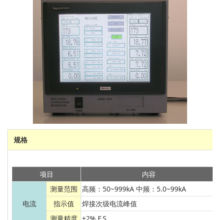
规格
项目
内容
测量范围
高频：50~999kA 中频：5.0~99kA
电流
指示值
焊接次级电流峰值
测量精度
±2% F.S.